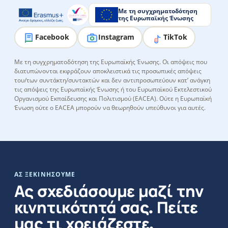
Με τη συγχρηματοδότηση
της Ευρωπαϊκής Ένωσης
Facebook
Instagram
TikTok
Με τη συγχρηματοδότηση της Ευρωπαϊκής Ένωσης. Οι απόψεις που
διατυπώνονται εκφράζουν αποκλειστικά τις προσωπικές απόψεις
του/των συντάκτη/συντακτών και δεν αντιπροσωπεύουν κατ’ ανάγκη
τις απόψεις της Ευρωπαϊκής Ένωσης ή του Ευρωπαϊκού Εκτελεστικού
Οργανισμού Εκπαίδευσης και Πολιτισμού (EACEA). Ούτε η Ευρωπαϊκή
Ένωση ούτε ο EACEA μπορούν να θεωρηθούν υπεύθυνοι για αυτές.
ΑΣ ΞΕΚΙΝΉΣΟΥΜΕ
Ας σχεδιάσουμε μαζί την
κινητικότητά σας. Πείτε
μας τι χρειάζεστε.