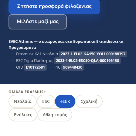
Ζητήστε προσφορά φιλοξενίας
Μιλήστε μαζί μας
EVEC Athens — ο εταίρος σας στα Ευρωπαϊκά Εκπαιδευτικά
Προγράμματα
·
Erasmus+ KA1 Νεολαία
2023-1-EL02-KA150-YOU-000188397
·
ESC Σήμα Ποιότητας
2023-1-EL02-ESC50-QLA-000195138
·
OID
E10172681
·
PIC
909448430
ΟΜΆΔΑ ERASMUS+
Νεολαία
ESC
ΕΕΚ
Σχολική
Ενήλικες
Αθλητισμός