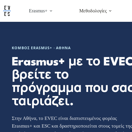
Μετάβαση
στο
Erasmus+
Μεθοδολογίες
περιεχόμενο
ΚΌΜΒΟΣ ERASMUS+ · ΑΘΉΝΑ
Erasmus+ με το EVEC
βρείτε το
πρόγραμμα που σα
ταιριάζει.
Στην Αθήνα, το EVEC είναι διαπιστευμένος φορέας
Erasmus+ και ESC και δραστηριοποιείται στους τομείς τη