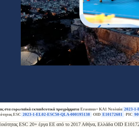
.
ας στα ευρωπαϊκά εκπαιδευτικά προγράμματα
·
Erasmus+ KA1 Νεολαία
2023-1
ότητας ESC
2023-1-EL02-ESC50-QLA-000195138
·
OID
E10172681
·
PIC
90
οιότητας ESC
20+ έργα ΕΕ από το 2017
Αθήνα, Ελλάδα
OID E1017