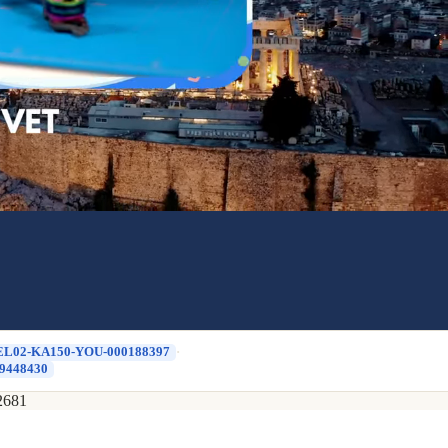
-EL02-KA150-YOU-000188397
·
9448430
2681