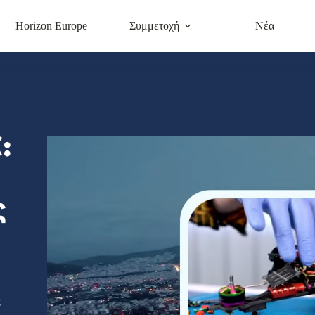
Horizon Europe
Συμμετοχή
Νέα
:
ς
ς