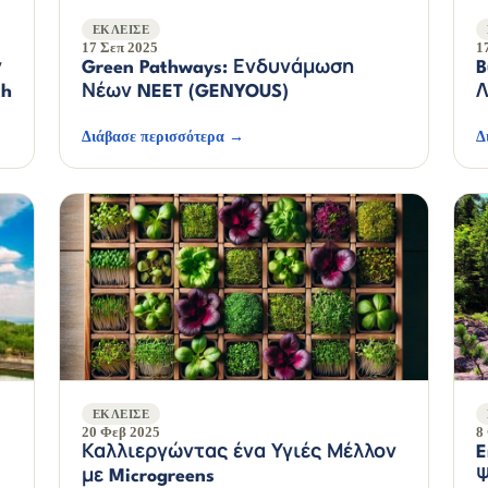
ΈΚΛΕΙΣΕ
17 Σεπ 2025
1
ν
Green Pathways: Ενδυνάμωση
B
th
Νέων NEET (GENYOUS)
Λ
Διάβασε περισσότερα →
Δ
ΈΚΛΕΙΣΕ
20 Φεβ 2025
8
Καλλιεργώντας ένα Υγιές Μέλλον
E
με Microgreens
Ψ