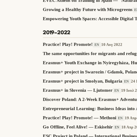
EVEC Athens on Training in Spain — “Natura
Growing a Healthy Future with Microgreens
E
Empowering Youth Spaces: Accessible Digital T
2019–2022
Practice! Play! Promote!
10 Αυγ 2022
EN
The same opportunities for migrants and ref
Erasmus+ Youth Exchange in Nyíregyháza, H
Erasmus+ project in Swarozin / Gdansk, Polan
Erasmus+ project in Smolyan, Bulgaria
24 
EN
Erasmus+ in Slovenia — Ljutomer
19 Ιουλ 
EN
Discover Poland: A 2-Week Erasmus+ Adventu
Entrepreneurial Learning: Business Ideas into 
Practice! Play! Promote! — Methoni
19 Απρ
EN
Go Offline, Feel Alive! — Eskisehir
18 Απρ 2
EN
ESC Project in Poland — International Busine