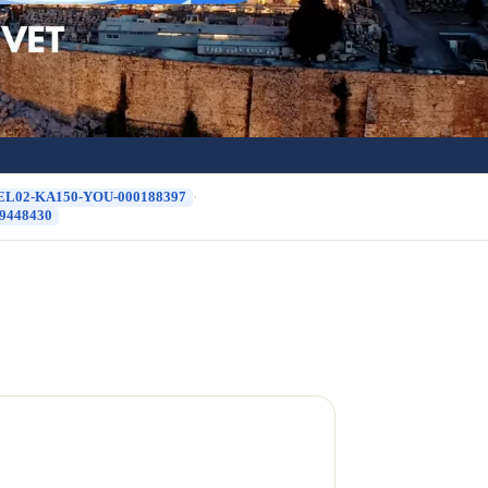
-EL02-KA150-YOU-000188397
·
9448430