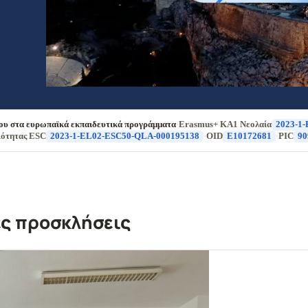
ου στα ευρωπαϊκά εκπαιδευτικά προγράμματα
·
Erasmus+ KA1 Νεολαία
2023-1
ότητας ESC
2023-1-EL02-ESC50-QLA-000195138
·
OID
E10172681
·
PIC
90
ές προσκλήσεις