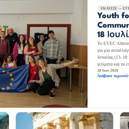
ΈΚΛΕΙΣΕ — ΈΓΙ
Youth fo
Communi
18 Ιουλ
Το EVEC Athens 
για μια ανταλλα
Ισπανίας (13–18 
γεύματα και τα ε
20 Ιουν 2026
Διάβασε περισσ