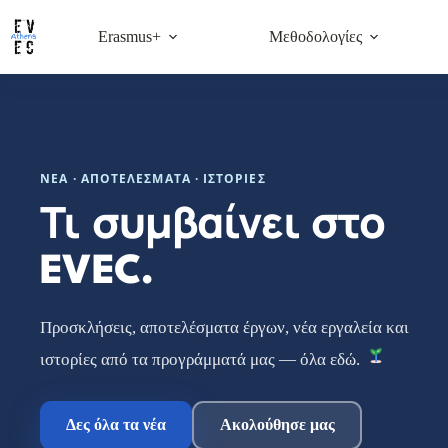
Μετάβαση
στο
Erasmus+
Μεθοδολογίες
περιεχόμενο
ΝΈΑ · ΑΠΟΤΕΛΈΣΜΑΤΑ · ΙΣΤΟΡΊΕΣ
Τι συμβαίνει στο
EVEC.
Προσκλήσεις, αποτελέσματα έργων, νέα εργαλεία και
ιστορίες από τα προγράμματά μας — όλα εδώ.
Δες όλα τα νέα
Ακολούθησε μας