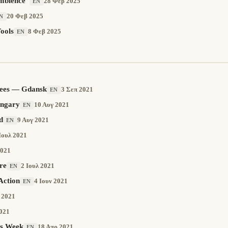
mbience”
28 Φεβ 2025
EN
20 Φεβ 2025
N
ools
8 Φεβ 2025
EN
ugees — Gdansk
3 Σεπ 2021
EN
ungary
10 Αυγ 2021
EN
d
9 Αυγ 2021
EN
Ιουλ 2021
2021
re
2 Ιουλ 2021
EN
Action
4 Ιουν 2021
EN
 2021
021
ss Week
18 Απρ 2021
EN