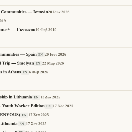
e Communities — Ισπανία
20 Ιουν 2026
2019
smus+ — Γκντανσκ
10 Φεβ 2019
Communities — Spain
20 Ιουν 2026
EN
ad Trip — Smolyan
22 Μαρ 2026
EN
 in Athens
6 Φεβ 2026
EN
ship in Lithuania
13 Δεκ 2025
EN
— Youth Worker Edition
17 Νοε 2025
EN
(GENYOUS)
17 Σεπ 2025
EN
Lithuania
17 Σεπ 2025
EN